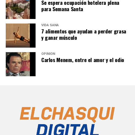
Se espera ocupación hotelera plena
para Semana Santa
VIDA SANA
7 alimentos que ayudan a perder grasa
y ganar músculo
OPINIÓN
Carlos Menem, entre el amor y el odio