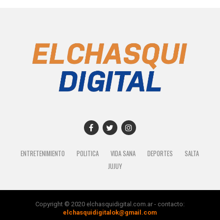
ENTRETENIMIENTO
POLITICA
VIDA SANA
DEPORTES
SALTA
JUJUY
Copyright © 2020 elchasquidigital.com.ar - contacto:
elchasquidigitalok@gmail.com