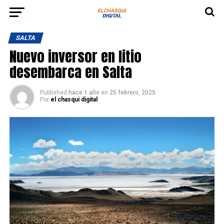
SALTA
Nuevo inversor en litio
desembarca en Salta
Published
hace 1 año
en
25 febrero, 2025
Por
el chasqui digital