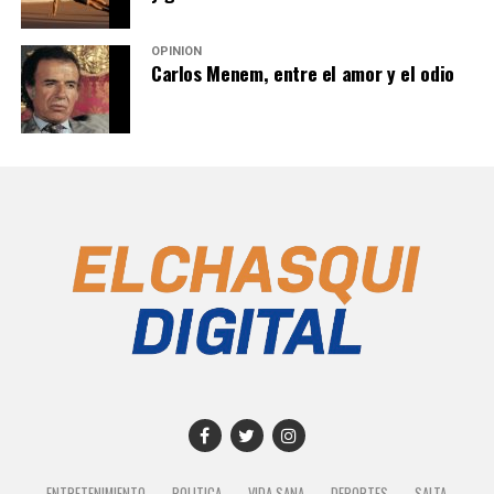
OPINIÓN
Carlos Menem, entre el amor y el odio
ENTRETENIMIENTO
POLITICA
VIDA SANA
DEPORTES
SALTA