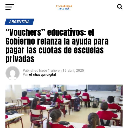
ARGENTINA
“Vouchers” educativos: el
Gobierno relanza la ayuda para
pagar las cuotas de escuelas
privadas
Published
hace 1 año
en
15 abril, 2025
Por
el chasqui digital