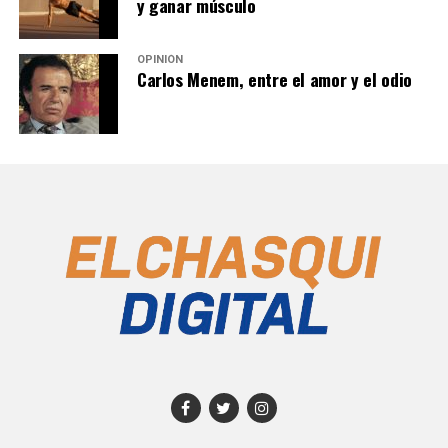
y ganar músculo
OPINIÓN
Carlos Menem, entre el amor y el odio