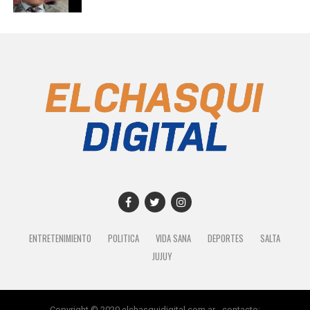
ENTRETENIMIENTO
POLITICA
VIDA SANA
DEPORTES
SALTA
JUJUY
Copyright © 2020 elchasquidigital.com.ar - contacto: