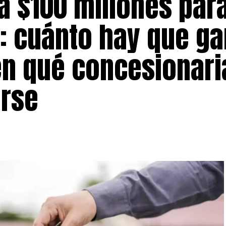
a $100 millones par
: cuánto hay que ga
en qué concesionari
arse