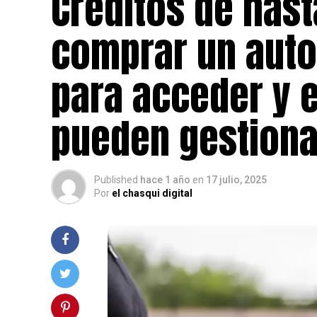
Créditos de hast
comprar un auto
para acceder y 
pueden gestion
Published
hace 1 año
en
17 julio, 2025
Por
el chasqui digital