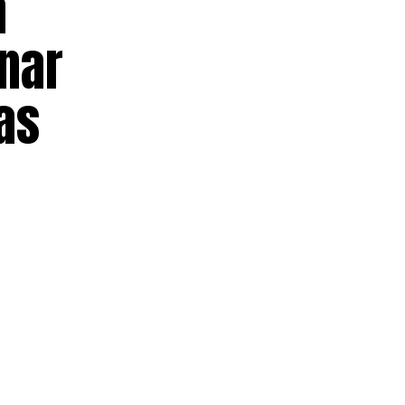
a
nar
as