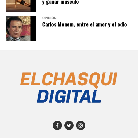
y ganar músculo
OPINIÓN
Carlos Menem, entre el amor y el odio