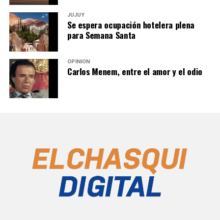
JUJUY
Se espera ocupación hotelera plena
para Semana Santa
OPINIÓN
Carlos Menem, entre el amor y el odio