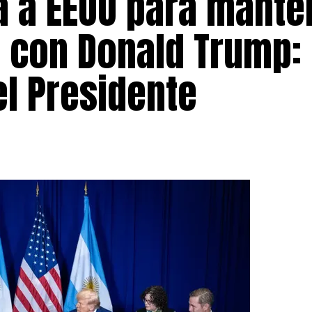
ja a EEUU para mante
l con Donald Trump: 
el Presidente