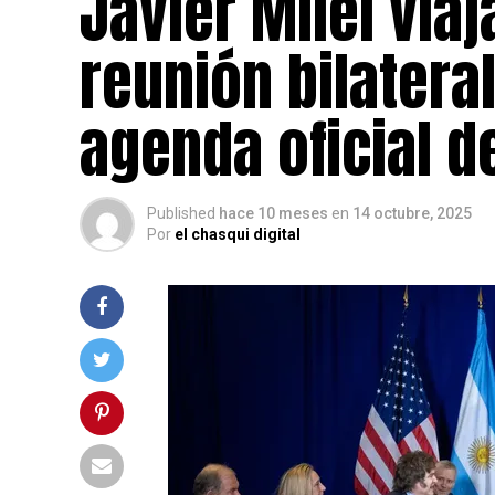
Javier Milei via
reunión bilatera
agenda oficial d
Published
hace 10 meses
en
14 octubre, 2025
Por
el chasqui digital