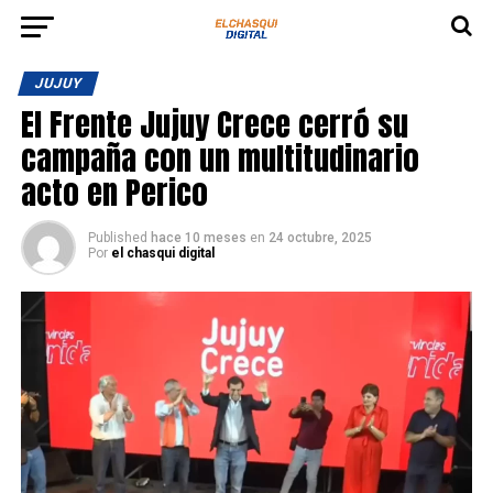
JUJUY
El Frente Jujuy Crece cerró su
campaña con un multitudinario
acto en Perico
Published
hace 10 meses
en
24 octubre, 2025
Por
el chasqui digital