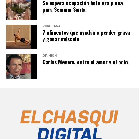
Se espera ocupación hotelera plena
para Semana Santa
VIDA SANA
7 alimentos que ayudan a perder grasa
y ganar músculo
OPINIÓN
Carlos Menem, entre el amor y el odio