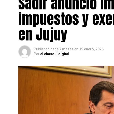
Sadir anunció i
impuestos y exe
en Jujuy
Published
hace 7 meses
en
19 enero, 2026
Por
el chasqui digital