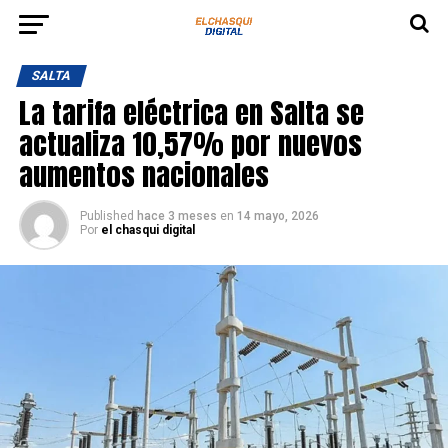
SALTA
La tarifa eléctrica en Salta se
actualiza 10,57% por nuevos
aumentos nacionales
Published
hace 3 meses
en
14 mayo, 2026
Por
el chasqui digital