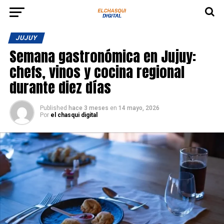
JUJUY
Semana gastronómica en Jujuy:
chefs, vinos y cocina regional
durante diez días
Published
hace 3 meses
en
14 mayo, 2026
Por
el chasqui digital