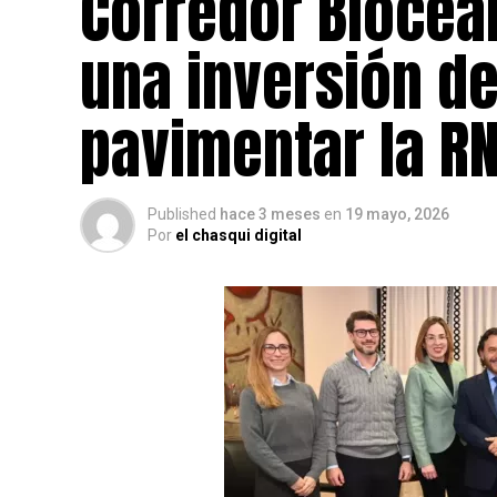
Corredor Bioceán
una inversión de
pavimentar la RN
Published
hace 3 meses
en
19 mayo, 2026
Por
el chasqui digital