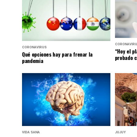
CORONAVIR
CORONAVIRUS
“Hoy el p
Qué opciones hay para frenar la
probado c
pandemia
VIDA SANA
JUJUY