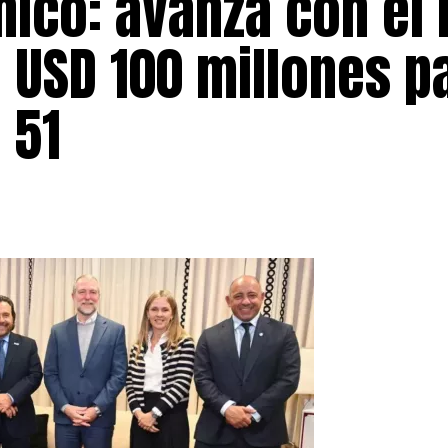
ico: avanza con el 
 USD 100 millones p
 51