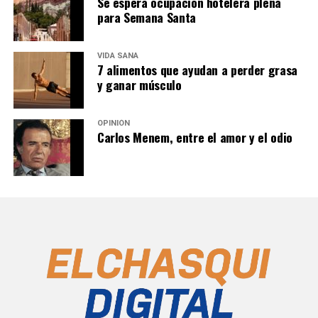
Se espera ocupación hotelera plena
para Semana Santa
VIDA SANA
7 alimentos que ayudan a perder grasa
y ganar músculo
OPINIÓN
Carlos Menem, entre el amor y el odio