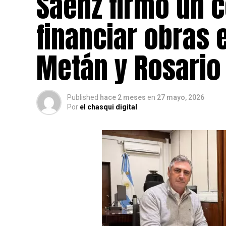
Sáenz firmó un 
financiar obras 
Metán y Rosario 
Published
hace 2 meses
en
27 mayo, 2026
Por
el chasqui digital