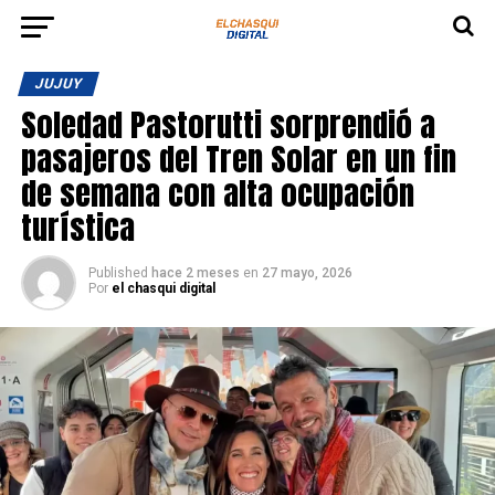
JUJUY
Soledad Pastorutti sorprendió a
pasajeros del Tren Solar en un fin
de semana con alta ocupación
turística
Published
hace 2 meses
en
27 mayo, 2026
Por
el chasqui digital