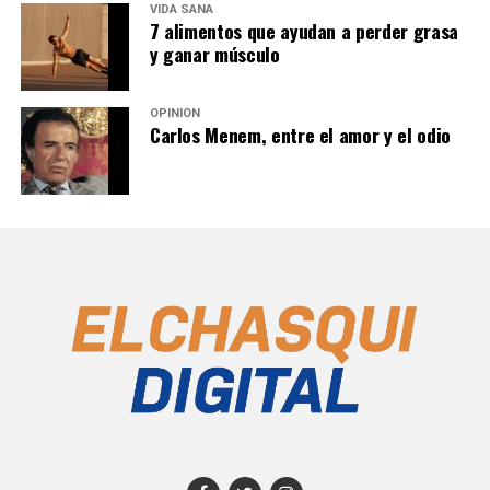
VIDA SANA
7 alimentos que ayudan a perder grasa
y ganar músculo
OPINIÓN
Carlos Menem, entre el amor y el odio