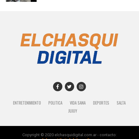
ENTRETENIMIENTO
POLITICA
VIDA SANA
DEPORTES
SALTA
JUJUY
Copyright © 2020 elchasquidigital.com.ar - contacto: