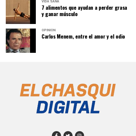
VIDA SANA
7 alimentos que ayudan a perder grasa
y ganar músculo
OPINIÓN
Carlos Menem, entre el amor y el odio