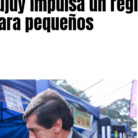
Jujuy impulsa un ré
 para pequeños