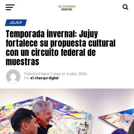
JUJUY
Temporada invernal: Jujuy
fortalece su propuesta cultural
con un circuito federal de
muestras
Published
hace 1 mes
en
6 julio, 2026
Por
el chasqui digital