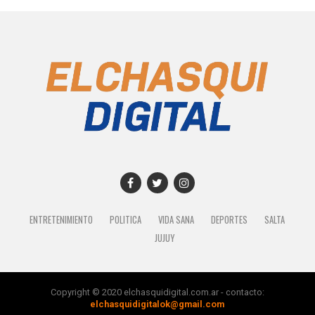
ENTRETENIMIENTO
POLITICA
VIDA SANA
DEPORTES
SALTA
JUJUY
Copyright © 2020 elchasquidigital.com.ar - contacto:
elchasquidigitalok@gmail.com