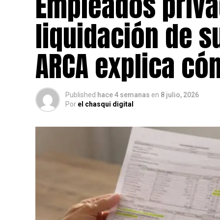
Empleados priva
liquidación de s
ARCA explica có
Published
hace 4 semanas
en
8 julio, 2026
Por
el chasqui digital