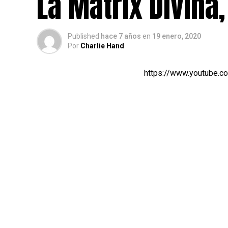
La Matrix Divina
Published
hace 7 años
en
19 enero, 2020
Por
Charlie Hand
https://www.youtube.