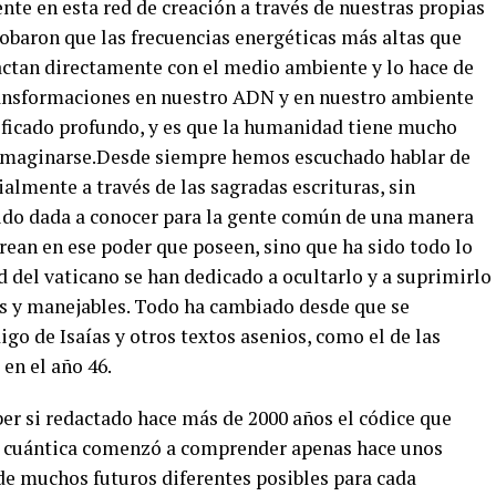
ente en esta red de creación a través de nuestras propias
baron que las frecuencias energéticas más altas que
pactan directamente con el medio ambiente y lo hace de
ansformaciones en nuestro ADN y en nuestro ambiente
ificado profundo, y es que la humanidad tiene mucho
 imaginarse.Desde siempre hemos escuchado hablar de
lmente a través de las sagradas escrituras, sin
ido dada a conocer para la gente común de una manera
rean en ese poder que poseen, sino que ha sido todo lo
d del vaticano se han dedicado a ocultarlo y a suprimirlo
s y manejables. Todo ha cambiado desde que se
go de Isaías y otros textos asenios, como el de las
en el año 46.
aber si redactado hace más de 2000 años el códice que
a cuántica comenzó a comprender apenas hace unos
a de muchos futuros diferentes posibles para cada