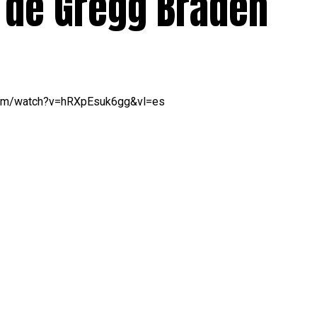
, de Gregg Braden
com/watch?v=hRXpEsuk6gg&vl=es