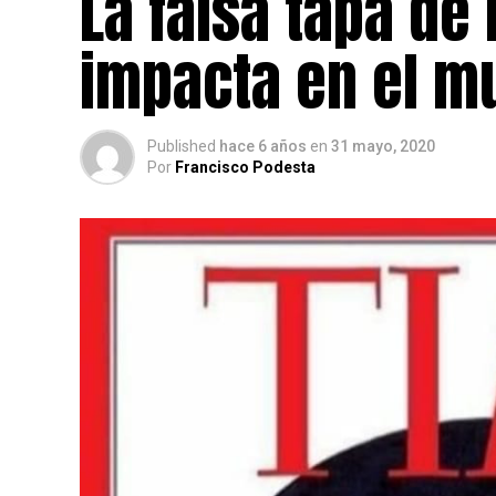
La falsa tapa de 
impacta en el m
Published
hace 6 años
en
31 mayo, 2020
Por
Francisco Podesta