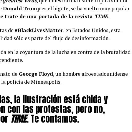
 greatest virus
, que muestra una estereotípica silueta
de
Donald Trump
es el bigote, se ha vuelto muy popular
se trate de una portada de la revista
TIME
.
stas de
#BlackLivesMatter
, en Estados Unidos, esta
idad sólo es parte del flujo de desinformación.
a en la coyuntura de la lucha en contra de la brutalidad
cendiente.
inato de
George Floyd
, un hombre afroestadounidense
la policía de Minneapolis.
s, la ilustración está chida y
n con las protestas, pero no,
por
TIME
. Te contamos.