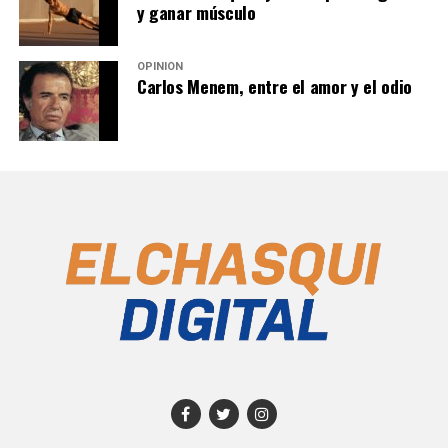
y ganar músculo
OPINIÓN
Carlos Menem, entre el amor y el odio