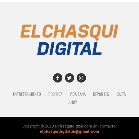
ENTRETENIMIENTO
POLITICA
VIDA SANA
DEPORTES
SALTA
JUJUY
Copyright © 2020 elchasquidigital.com.ar - contacto:
elchasquidigitalok@gmail.com