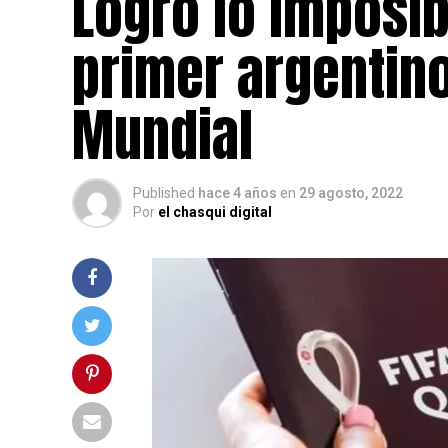
Logró lo imposib
primer argentino
Mundial
Published
hace 4 años
en
29 agosto, 2022
Por
el chasqui digital