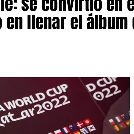
le: se convirtió en e
 en llenar el álbum 