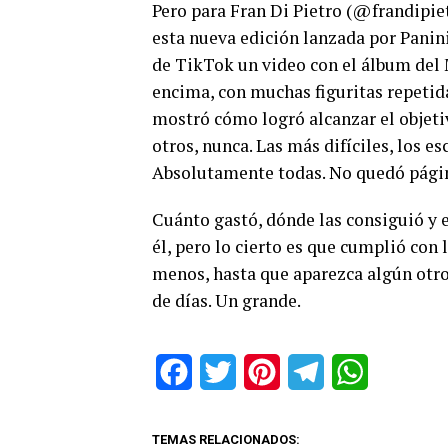
Pero para Fran Di Pietro (@frandipie
esta nueva edición lanzada por Panini
de TikTok un video con el álbum del Mu
encima, con muchas figuritas repetid
mostró cómo logró alcanzar el objet
otros, nunca. Las más difíciles, los e
Absolutamente todas. No quedó página 
Cuánto gastó, dónde las consiguió y 
él, pero lo cierto es que cumplió con
menos, hasta que aparezca algún otro
de días. Un grande.
Facebook
Twitter
Pinterest
Telegram
WhatsApp
TEMAS RELACIONADOS: