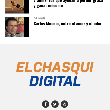
7 alimentos que ayudan a perder grasa
y ganar músculo
OPINIÓN
Carlos Menem, entre el amor y el odio