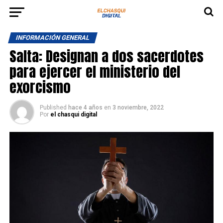
INFORMACIÓN GENERAL
Salta: Designan a dos sacerdotes
para ejercer el ministerio del
exorcismo
Published
hace 4 años
en
3 noviembre, 2022
Por
el chasqui digital