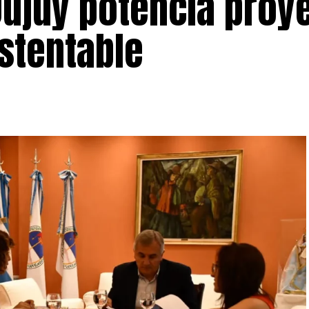
Jujuy potencia proy
stentable