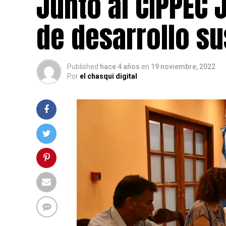
Junto al CIPPEC 
de desarrollo su
Published
hace 4 años
en
19 noviembre, 2022
Por
el chasqui digital