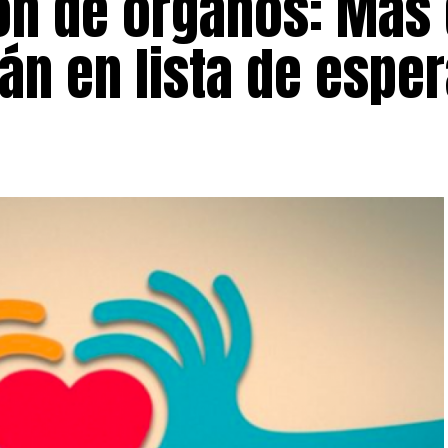
ión de órganos: Más
án en lista de espe