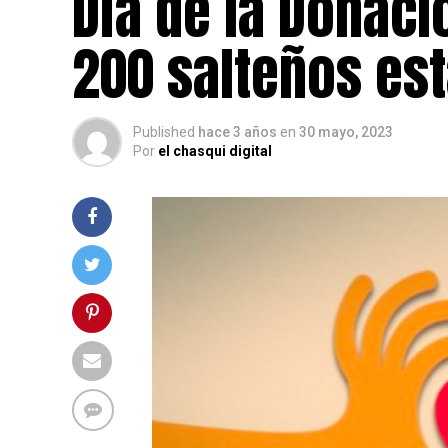
Día de la Donac
200 salteños est
Published
hace 3 años
en
30 mayo, 2023
Por
el chasqui digital