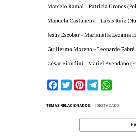
Marcelo Ramal – Patricia Urones (Pol
Manuela Castañeira – Lucas Ruiz (N
Jesús Escobar – Marianella Lezama Hi
Guillermo Moreno – Leonardo Fabré (
César Biondini – Mariel Avendaño (Fr
Facebook
Twitter
Pinterest
Telegram
WhatsApp
TEMAS RELACIONADOS:
DESTACADO
HA