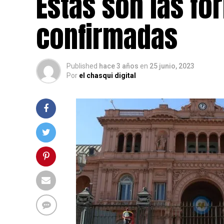
Estas son las fó
confirmadas
Published
hace 3 años
en
25 junio, 2023
Por
el chasqui digital