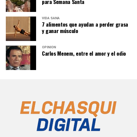
para Semana Santa
VIDA SANA
7 alimentos que ayudan a perder grasa
y ganar músculo
OPINIÓN
Carlos Menem, entre el amor y el odio