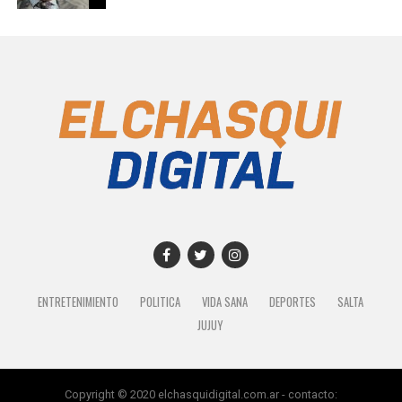
ENTRETENIMIENTO
POLITICA
VIDA SANA
DEPORTES
SALTA
JUJUY
Copyright © 2020 elchasquidigital.com.ar - contacto: