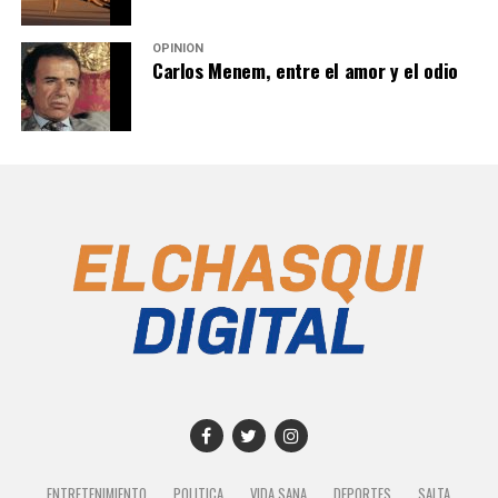
OPINIÓN
Carlos Menem, entre el amor y el odio
ENTRETENIMIENTO
POLITICA
VIDA SANA
DEPORTES
SALTA