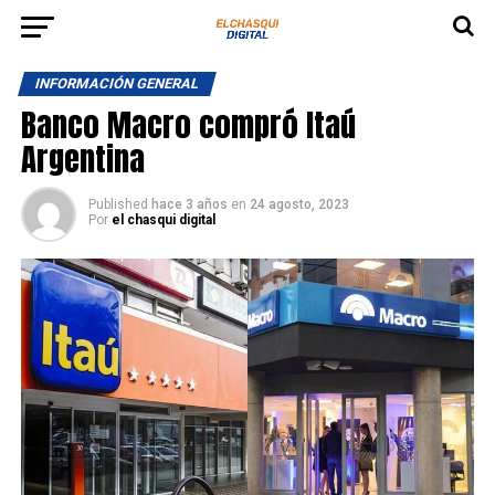
INFORMACIÓN GENERAL
Banco Macro compró Itaú
Argentina
Published
hace 3 años
en
24 agosto, 2023
Por
el chasqui digital