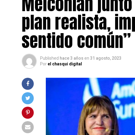
Melconian junto
plan realista, i
sentido común”
Published
hace 3 años
en
31 agosto, 2023
Por
el chasqui digital