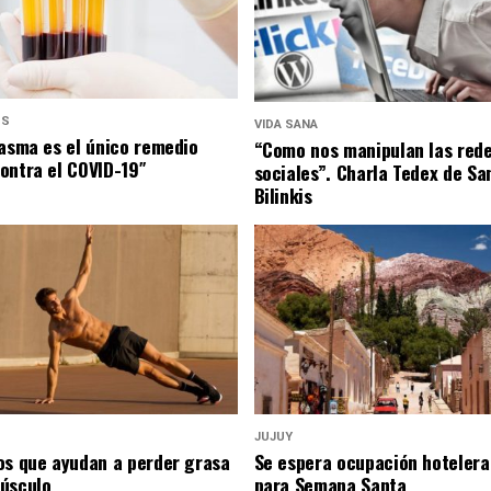
US
VIDA SANA
lasma es el único remedio
“Como nos manipulan las red
ontra el COVID-19″
sociales”. Charla Tedex de Sa
Bilinkis
JUJUY
os que ayudan a perder grasa
Se espera ocupación hotelera
úsculo
para Semana Santa