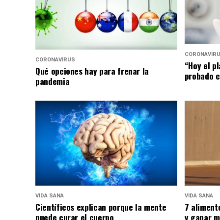
CORONAVIR
CORONAVIRUS
“Hoy el p
Qué opciones hay para frenar la
probado c
pandemia
VIDA SANA
VIDA SANA
Científicos explican porque la mente
7 aliment
puede curar el cuerpo
y ganar m