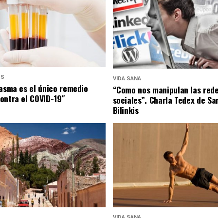
US
VIDA SANA
lasma es el único remedio
“Como nos manipulan las red
ontra el COVID-19″
sociales”. Charla Tedex de Sa
Bilinkis
VIDA SANA