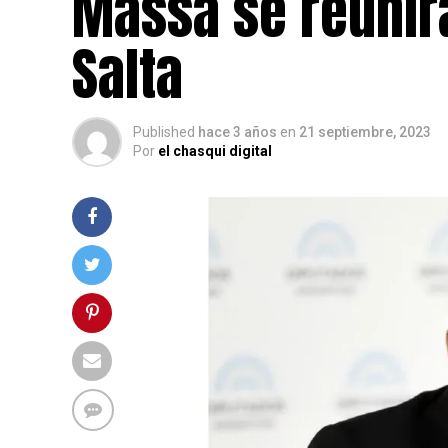
Massa se reunir
Salta
Published
hace 3 años
en
21 septiembre, 2023
Por
el chasqui digital