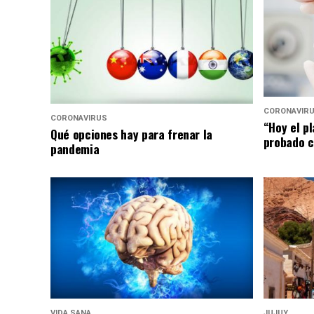
CORONAVIR
CORONAVIRUS
“Hoy el p
Qué opciones hay para frenar la
probado c
pandemia
VIDA SANA
JUJUY