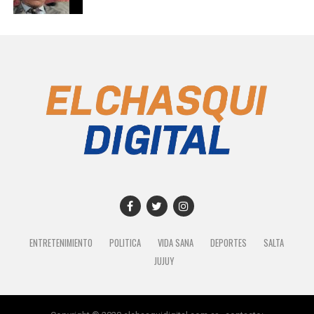
ENTRETENIMIENTO
POLITICA
VIDA SANA
DEPORTES
SALTA
JUJUY