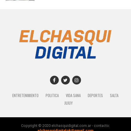
ENTRETENIMIENTO
POLITICA
VIDA SANA
DEPORTES
SALTA
JUJUY
Copyright © 2020 elchasquidigital.com.ar - contacto:
elchasquidigitalok@gmail.com