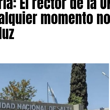
ria: El rector de la 
ualquier momento n
luz