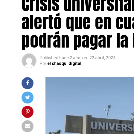
Crisis universita
alertó que en c
podrán pagar la 
Published
hace 2 años
en
22 abril, 2024
Por
el chasqui digital