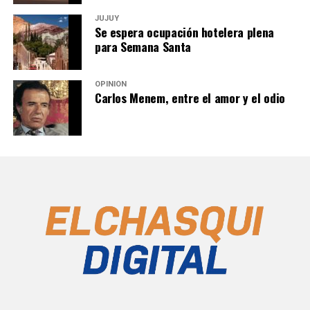
JUJUY
Se espera ocupación hotelera plena
para Semana Santa
OPINIÓN
Carlos Menem, entre el amor y el odio