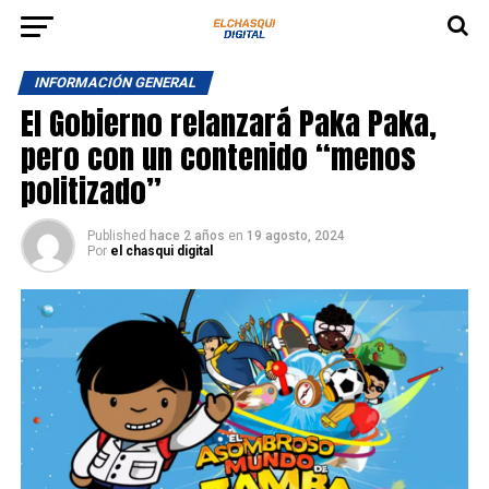
INFORMACIÓN GENERAL
El Gobierno relanzará Paka Paka,
pero con un contenido “menos
politizado”
Published
hace 2 años
en
19 agosto, 2024
Por
el chasqui digital