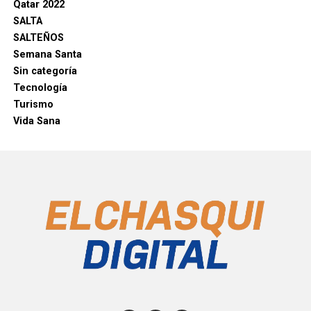
Qatar 2022
SALTA
SALTEÑOS
Semana Santa
Sin categoría
Tecnología
Turismo
Vida Sana